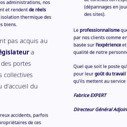
nos administrations, nos
(dépannages en jour
nt et rendent
de réels
des sites).
s, isolation thermique des
s biens.
Le
professionnalisme
que
par nos clients comme en
ent pas acquis au
basée sur
l’expérience
et
égislateur
a
qualité de notre personn
des portes
Quel que soit le poste qu
 collectives
pour leur
goût du travail
qu’ils mettent au service 
u d’accueil du
Fabrice EXPERT
Directeur Général Adjoin
reux accidents, parfois
propriétaires de ces